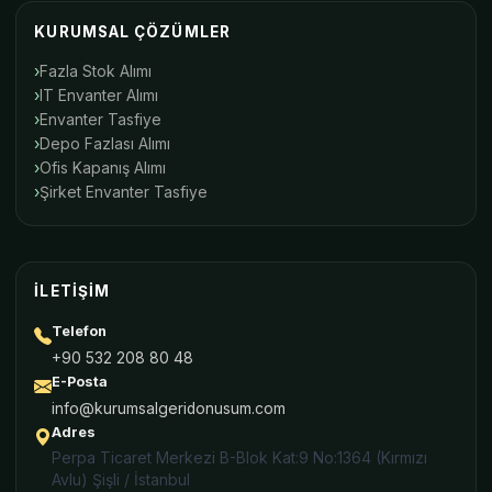
KURUMSAL ÇÖZÜMLER
Fazla Stok Alımı
IT Envanter Alımı
Envanter Tasfiye
Depo Fazlası Alımı
Ofis Kapanış Alımı
Şirket Envanter Tasfiye
İLETIŞIM
Telefon
+90 532 208 80 48
E-Posta
info@kurumsalgeridonusum.com
Adres
Perpa Ticaret Merkezi B-Blok Kat:9 No:1364 (Kırmızı
Avlu) Şişli / İstanbul