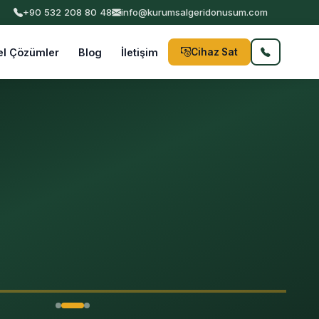
İSTANBUL VE TÜRKİYE GENELİ PROFESYONEL HİZMET | KVKK Uyumlu
+90 532 208 80 48
info@kurumsalgeridonusum.com
el Çözümler
Blog
İletişim
Cihaz Sat