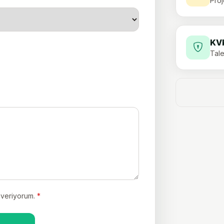
Proj
KV
Tal
y veriyorum.
*