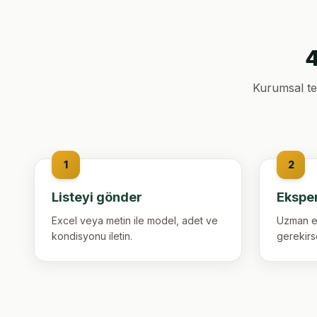
4
Kurumsal tel
1
2
Listeyi gönder
Eksper
Excel veya metin ile model, adet ve
Uzman ek
kondisyonu iletin.
gerekirs