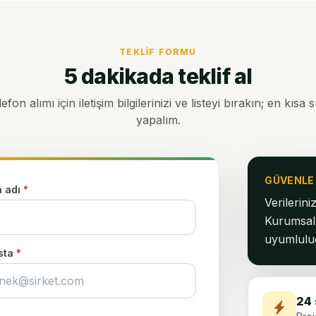
TEKLIF FORMU
5 dakikada teklif al
fon alımı için iletişim bilgilerinizi ve listeyi bırakın; en kıs
yapalım.
GÜVENLE 
a adı
*
Verilerini
Kurumsal 
uyumlulu
sta
*
24 