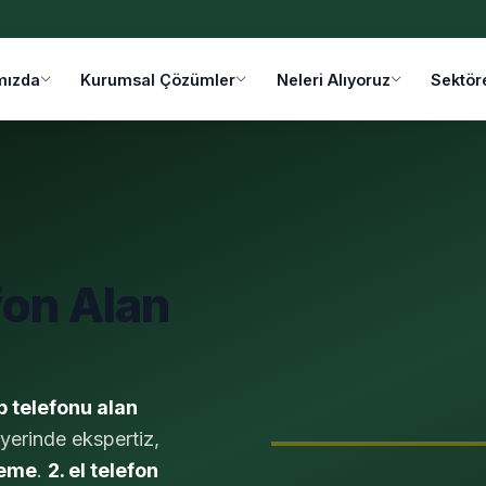
mızda
Kurumsal Çözümler
Neleri Alıyoruz
Sektör
fon Alan
p telefonu alan
 yerinde ekspertiz,
deme
.
2. el telefon