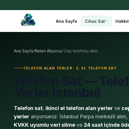
Ana Sayfa
Cihaz Sat
Hakkı
Ana Sayfa
/
Neleri Alıyoruz
/
Cep telefonu alımı
TELEFON ALAN YERLER · 2. EL TELEFON SAT
Telefon Sat — Tele
Yerler İstanbul
Telefon sat
,
ikinci el telefon alan yerler
ve
ce
yerler
arıyorsanız: İstanbul Perpa merkezli alım,
KVKK uyumlu veri silme
ve
24 saat içinde ö