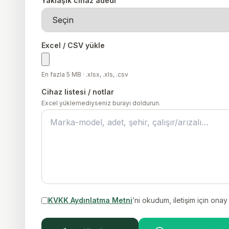
Yaklaşık cihaz adedi
Excel / CSV yükle
En fazla 5 MB · .xlsx, .xls, .csv
Cihaz listesi / notlar
Excel yüklemediyseniz burayı doldurun.
KVKK Aydınlatma Metni
’ni okudum, iletişim için ona