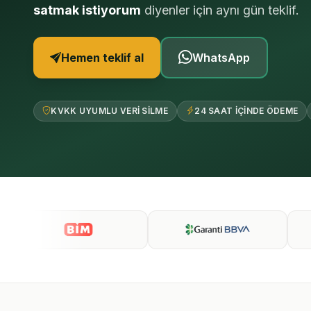
satmak istiyorum
diyenler için aynı gün teklif.
Hemen teklif al
WhatsApp
KVKK UYUMLU VERI SILME
24 SAAT IÇINDE ÖDEME
Güven ve referanslar