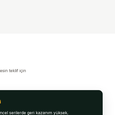
sin teklif için
i
cel serilerde geri kazanım yüksek.