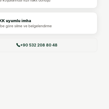
e koşullarında hızlı nakit dönüşü
KK uyumlu imha
ebe göre silme ve belgelendirme
+90 532 208 80 48