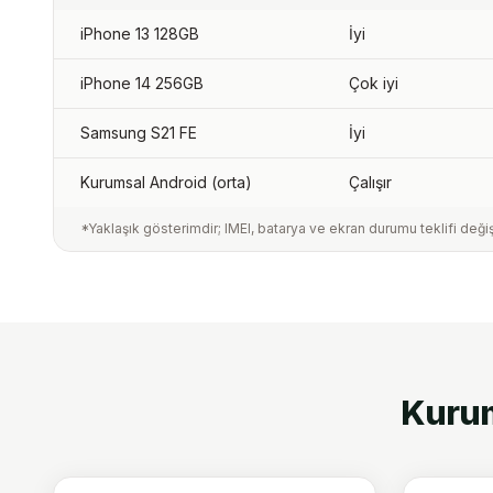
iPhone 13 128GB
İyi
iPhone 14 256GB
Çok iyi
Samsung S21 FE
İyi
Kurumsal Android (orta)
Çalışır
*Yaklaşık gösterimdir; IMEI, batarya ve ekran durumu teklifi değişti
Kurum