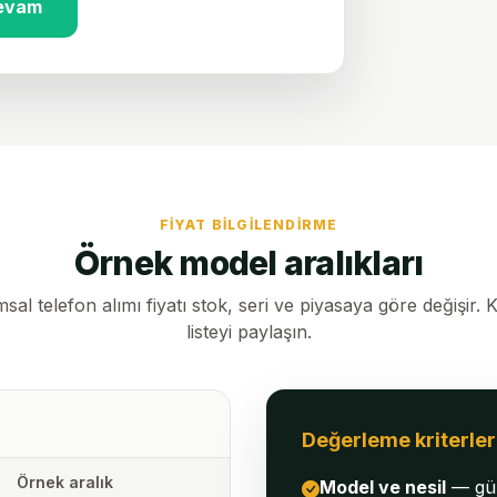
devam
FIYAT BILGILENDIRME
Örnek model aralıkları
l telefon alımı fiyatı stok, seri ve piyasaya göre değişir. Ke
listeyi paylaşın.
Değerleme kriterler
Örnek aralık
Model ve nesil
— gün