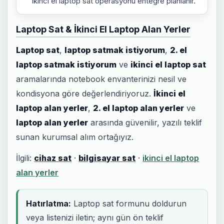
ikinci el laptop sat operasyonu entegre planlanır.
Laptop Sat & İkinci El Laptop Alan Yerler
Laptop sat
,
laptop satmak istiyorum
,
2. el
laptop satmak istiyorum
ve
ikinci el laptop sat
aramalarında notebook envanterinizi nesil ve
kondisyona göre değerlendiriyoruz.
İkinci el
laptop alan yerler
,
2. el laptop alan yerler
ve
laptop alan yerler
arasında güvenilir, yazılı teklif
sunan kurumsal alım ortağıyız.
İlgili:
cihaz sat
·
bilgisayar sat
·
ikinci el laptop
alan yerler
Hatırlatma:
Laptop sat formunu doldurun
veya listenizi iletin; aynı gün ön teklif