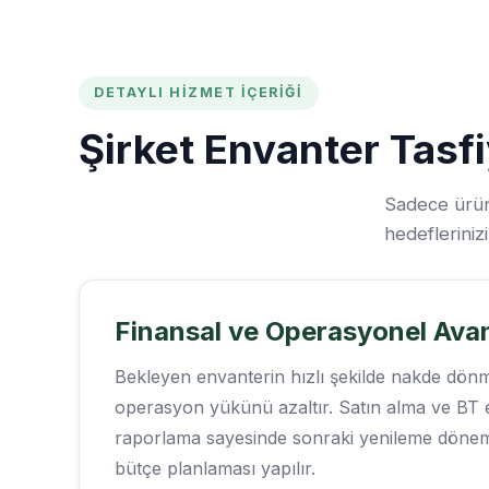
DETAYLI HIZMET İÇERIĞI
Şirket Envanter Tas
Sadece ürün 
hedefleriniz
Finansal ve Operasyonel Ava
Bekleyen envanterin hızlı şekilde nakde dönm
operasyon yükünü azaltır. Satın alma ve BT ek
raporlama sayesinde sonraki yenileme döne
bütçe planlaması yapılır.