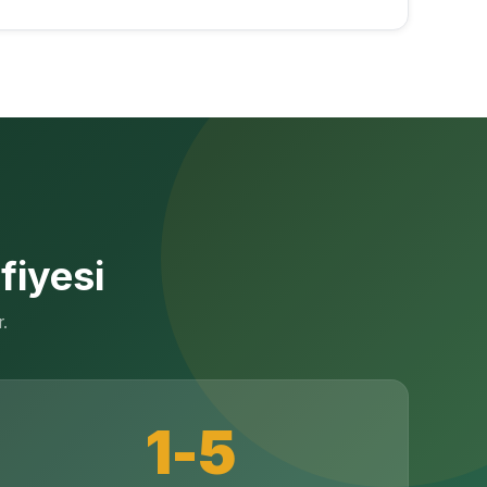
fiyesi
r.
1-5