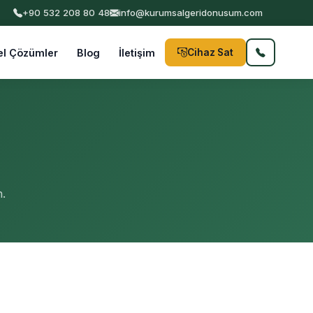
İSTANBUL VE TÜRKİYE GENELİ PROFESYONEL HİZMET | KVKK Uyumlu
+90 532 208 80 48
info@kurumsalgeridonusum.com
el Çözümler
Blog
İletişim
Cihaz Sat
.