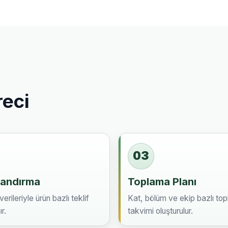
reci
03
landırma
Toplama Planı
erileriyle ürün bazlı teklif
Kat, bölüm ve ekip bazlı to
r.
takvimi oluşturulur.