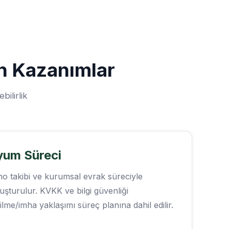
n Kazanımlar
bilirlik
yum Süreci
 no takibi ve kurumsal evrak süreciyle
luşturulur. KVKK ve bilgi güvenliği
silme/imha yaklaşımı süreç planına dahil edilir.