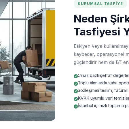
KURUMSAL TASFIYE
Neden Şirk
Tasfiyesi 
Eskiyen veya kullanılmay
kaybeder, operasyonel mali
güçlendirir hem de BT env
Cihaz bazlı şeffaf değerl
Toplu alımlarda saha ope
Sözleşmeli teslim, faturalı
KVKK uyumlu veri temizle
İstanbul içi hızlı toplama pl