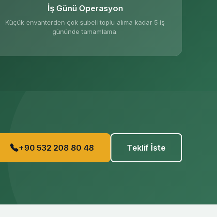
İş Günü Operasyon
Küçük envanterden çok şubeli toplu alıma kadar 5 iş
gününde tamamlama.
+90 532 208 80 48
Teklif İste