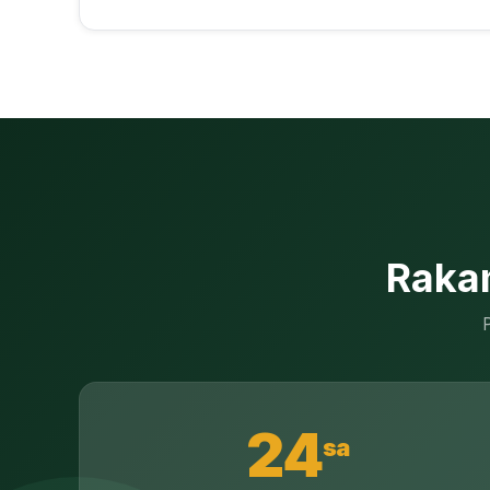
Rakam
P
24
sa