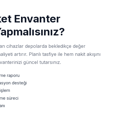
et Envanter
Yapmalısınız?
an cihazlar depolarda bekledikçe değer
yeti artırır. Planlı tasfiye ile hem nakit akışını
anterinizi güncel tutarsınız.
eme raporu
rasyon desteği
 işlem
me süreci
anı