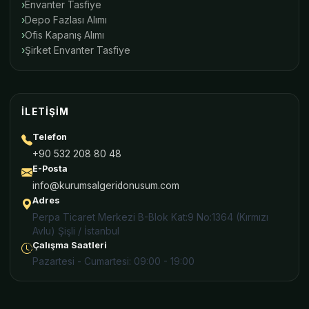
Envanter Tasfiye
Depo Fazlası Alımı
Ofis Kapanış Alımı
Şirket Envanter Tasfiye
İLETIŞIM
Telefon
+90 532 208 80 48
E-Posta
info@kurumsalgeridonusum.com
Adres
Perpa Ticaret Merkezi B-Blok Kat:9 No:1364 (Kırmızı
Avlu) Şişli / İstanbul
Çalışma Saatleri
Pazartesi - Cumartesi: 09:00 - 19:00