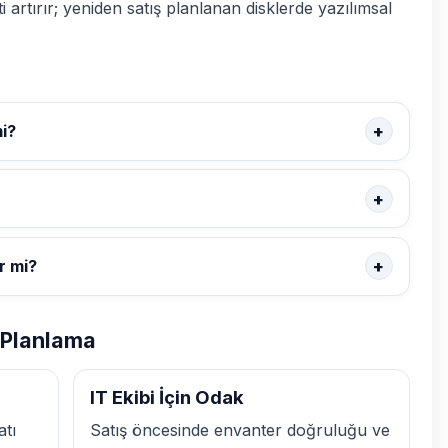
i artırır; yeniden satış planlanan disklerde yazılımsal
mi?
ir mi?
k Planlama
IT Ekibi İçin Odak
atı
Satış öncesinde envanter doğruluğu ve