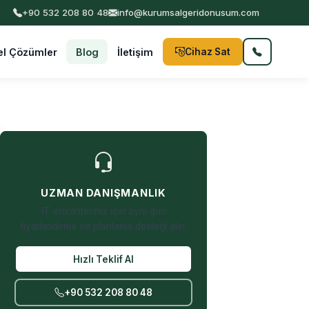
+90 532 208 80 48
İSTANBUL VE TÜRKİYE GENELİ PROFESYONEL HİZMET |
info@kurumsalgeridonusum.com
el Çözümler
Blog
İletişim
Cihaz Sat
UZMAN DANIŞMANLIK
IT envanteriniz için aynı gün
fiyatlandırma ve planlama desteği alın.
Hızlı Teklif Al
+90 532 208 80 48