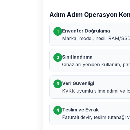
Adım Adım Operasyon Kont
Envanter Doğrulama
1
Marka, model, nesil, RAM/SSD 
Sınıflandırma
2
Cihazları yeniden kullanım, p
Veri Güvenliği
3
KVKK uyumlu silme adımı ve log
Teslim ve Evrak
4
Faturalı devir, teslim tutanağı