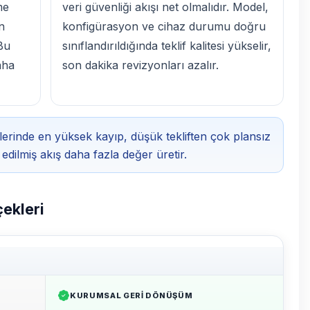
me
veri güvenliği akışı net olmalıdır. Model,
n
konfigürasyon ve cihaz durumu doğru
 Bu
sınıflandırıldığında teklif kalitesi yükselir,
aha
son dakika revizyonları azalır.
lerinde en yüksek kayıp, düşük tekliften çok plansız
edilmiş akış daha fazla değer üretir.
çekleri
KURUMSAL GERI DÖNÜŞÜM