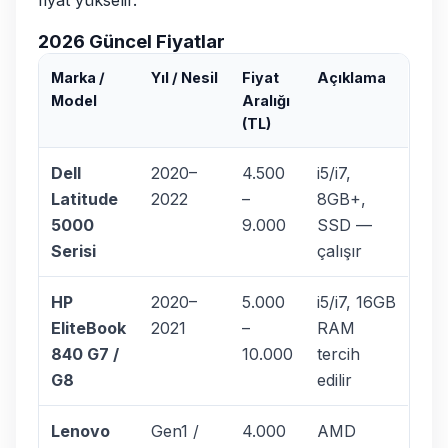
fiyat yükselir.
2026 Güncel Fiyatlar
Marka /
Yıl / Nesil
Fiyat
Açıklama
Model
Aralığı
(TL)
Dell
2020–
4.500
i5/i7,
Latitude
2022
–
8GB+,
5000
9.000
SSD —
Serisi
çalışır
HP
2020–
5.000
i5/i7, 16GB
EliteBook
2021
–
RAM
840 G7 /
10.000
tercih
G8
edilir
Lenovo
Gen1 /
4.000
AMD