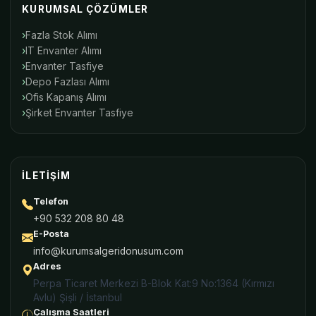
KURUMSAL ÇÖZÜMLER
Fazla Stok Alımı
IT Envanter Alımı
Envanter Tasfiye
Depo Fazlası Alımı
Ofis Kapanış Alımı
Şirket Envanter Tasfiye
İLETIŞIM
Telefon
+90 532 208 80 48
E-Posta
info@kurumsalgeridonusum.com
Adres
Perpa Ticaret Merkezi B-Blok Kat:9 No:1364 (Kırmızı
Avlu) Şişli / İstanbul
Çalışma Saatleri