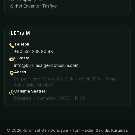
Şirket Envanter Tasfiye
İLETIŞIM
Telefon
+90 532 208 80 48
E-Posta
info@kurumsalgeridonusum.com
Adres
Perpa Ticaret Merkezi B-Blok Kat:9 No:1364 (Kırmızı
Avlu) Şişli / İstanbul
Çalışma Saatleri
Pazartesi - Cumartesi: 09:00 - 19:00
© 2026 Kurumsal Geri Dönüşüm - Tüm Hakları Saklıdır. Kurumsal