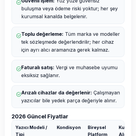
Güvenli işlem:
Yüz yüze güvensiz
buluşma veya ödeme riski yoktur; her şey
kurumsal kanalda belgelenir.
Toplu değerleme:
Tüm marka ve modeller
tek sözleşmede değerlendirilir; her cihaz
için ayrı alıcı aramanıza gerek kalmaz.
Faturalı satış:
Vergi ve muhasebe uyumu
eksiksiz sağlanır.
Arızalı cihazlar da değerlenir:
Çalışmayan
yazıcılar bile yedek parça değeriyle alınır.
2026 Güncel Fiyatlar
Yazıcı Modeli /
Kondisyon
Bireysel
Kurums
Tipi
Platform
Alıcı (T