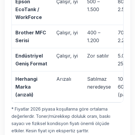
Epson
Çalışır, iyi
500 –
800 –
EcoTank /
1.500
2.500
WorkForce
Brother MFC
Çalışır, iyi
400 –
700 –
Serisi
1.200
2.200
Endüstriyel
Çalışır, iyi
Zor satılır
5.000 –
Geniş Format
25.000
Herhangi
Arızalı
Satılmaz
100 –
Marka
neredeyse
600
(arızalı)
(parça)
* Fiyatlar 2026 piyasa koşullarına göre ortalama
değerlerdir. Toner/mürekkep doluluk oranı, baskı
sayacı ve fiziksel kondisyon fiyatı önemli ölçüde
etkiler. Kesin fiyat için ekspertiz şarttır.