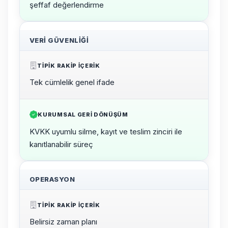
şeffaf değerlendirme
VERI GÜVENLIĞI
TIPIK RAKIP IÇERIK
Tek cümlelik genel ifade
KURUMSAL GERI DÖNÜŞÜM
KVKK uyumlu silme, kayıt ve teslim zinciri ile
kanıtlanabilir süreç
OPERASYON
TIPIK RAKIP IÇERIK
Belirsiz zaman planı