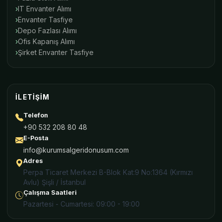
IT Envanter Alımı
Envanter Tasfiye
Depo Fazlası Alımı
Ofis Kapanış Alımı
Şirket Envanter Tasfiye
İLETIŞIM
Telefon
+90 532 208 80 48
E-Posta
info@kurumsalgeridonusum.com
Adres
Perpa Ticaret Merkezi B-Blok Kat:9 No:1364 (Kırmızı
Avlu) Şişli / İstanbul
Çalışma Saatleri
Pazartesi - Cumartesi: 09:00 - 19:00