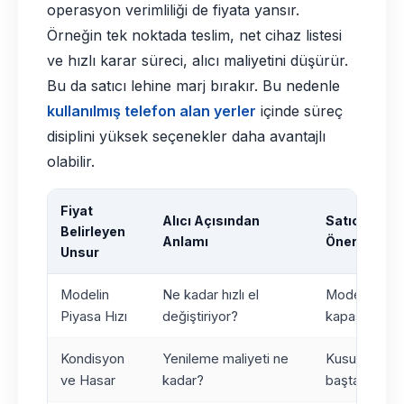
operasyon verimliliği de fiyata yansır.
Örneğin tek noktada teslim, net cihaz listesi
ve hızlı karar süreci, alıcı maliyetini düşürür.
Bu da satıcı lehine marj bırakır. Bu nedenle
kullanılmış telefon alan yerler
içinde süreç
disiplini yüksek seçenekler daha avantajlı
olabilir.
Fiyat
Alıcı Açısından
Satıcı Açıs
Belirleyen
Anlamı
Öneri
Unsur
Modelin
Ne kadar hızlı el
Model kodun
Piyasa Hızı
değiştiriyor?
kapasiteyi n
Kondisyon
Yenileme maliyeti ne
Kusurları giz
ve Hasar
kadar?
baştan belirt