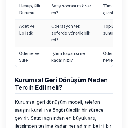
Hesap/Kilit
Satış sonrası risk var
Tüm kilitleri 
Durumu
mı?
çıkışları tam
Adet ve
Operasyon tek
Toplu satışı 
Lojistik
seferde yönetilebilir
sunun
mi?
Ödeme ve
İşlem kapanışı ne
Ödeme tarihi
Süre
kadar hızlı?
netleştirin
Kurumsal Geri Dönüşüm Neden
Tercih Edilmeli?
Kurumsal geri dönüşüm modeli, telefon
satışını kurallı ve öngörülebilir bir sürece
çevirir. Satıcı açısından en büyük artı,
iletişimden teslime kadar her adımın belirli bir