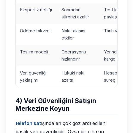
Ekspertiz netliği
Sonradan
Test kriterler
sürprizi azaltır
paylaşılmış
Ödeme takvimi
Nakit akışını
Tarih ve yönte
etkiler
Teslim modeli
Operasyonu
Yerinde alım v
hızlandırır
kargo planı
Veri güvenliği
Hukuki riski
Hesap kapatma
yaklaşımı
azaltır
süreç
4) Veri Güvenliğini Satışın
Merkezine Koyun
telefon sat
ışında en çok göz ardı edilen
başlık veri güvenliğidir. Oysa bir cihazın