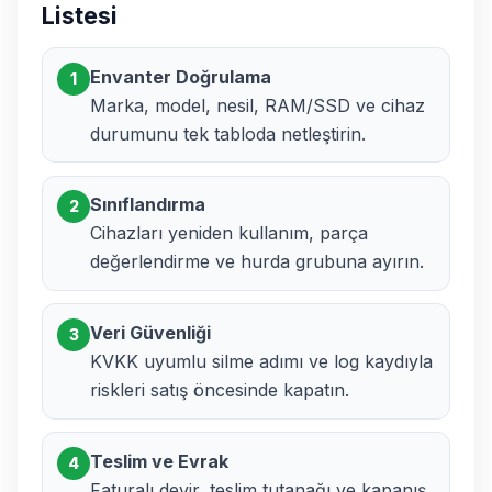
Listesi
Envanter Doğrulama
1
Marka, model, nesil, RAM/SSD ve cihaz
durumunu tek tabloda netleştirin.
Sınıflandırma
2
Cihazları yeniden kullanım, parça
değerlendirme ve hurda grubuna ayırın.
Veri Güvenliği
3
KVKK uyumlu silme adımı ve log kaydıyla
riskleri satış öncesinde kapatın.
Teslim ve Evrak
4
Faturalı devir, teslim tutanağı ve kapanış