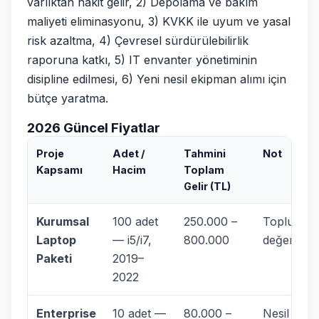
varlıktan nakit gelir, 2) Depolama ve bakım
maliyeti eliminasyonu, 3) KVKK ile uyum ve yasal
risk azaltma, 4) Çevresel sürdürülebilirlik
raporuna katkı, 5) IT envanter yönetiminin
disipline edilmesi, 6) Yeni nesil ekipman alımı için
bütçe yaratma.
2026 Güncel Fiyatlar
Proje
Adet /
Tahmini
Not
Kapsamı
Hacim
Toplam
Gelir (TL)
Kurumsal
100 adet
250.000 –
Toplu satı
Laptop
— i5/i7,
800.000
değer yüks
Paketi
2019–
2022
Enterprise
10 adet —
80.000 –
Nesil ve 