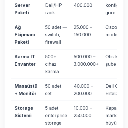
Server
Dell/HP
400.000
konfigüra
Paketi
rack
göre
Ağ
50 adet —
25.000 –
Cisco/HP/F
Ekipmanı
switch,
150.000
modeller
Paketi
firewall
Karma IT
500+
500.000 –
Ofis kapanı
Envanter
cihaz
3.000.000+
şube tasfi
karma
Masaüstü
50 adet
40.000 –
Dell OptiP
+ Monitör
set
200.000
EliteDesk
Storage
5 adet
10.000 –
Kapasite v
Sistemi
enterprise
250.000
markaya 
storage
büyük far