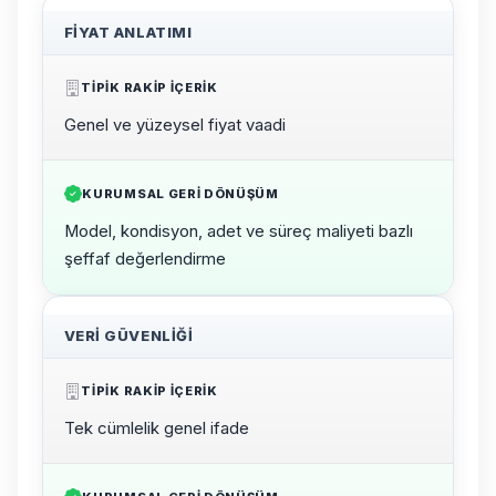
FIYAT ANLATIMI
TIPIK RAKIP IÇERIK
Genel ve yüzeysel fiyat vaadi
KURUMSAL GERI DÖNÜŞÜM
Model, kondisyon, adet ve süreç maliyeti bazlı
şeffaf değerlendirme
VERI GÜVENLIĞI
TIPIK RAKIP IÇERIK
Tek cümlelik genel ifade