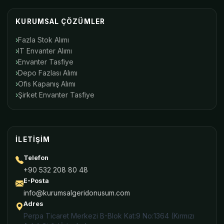
KURUMSAL ÇÖZÜMLER
Fazla Stok Alımı
IT Envanter Alımı
Envanter Tasfiye
Depo Fazlası Alımı
Ofis Kapanış Alımı
Şirket Envanter Tasfiye
İLETIŞIM
Telefon
+90 532 208 80 48
E-Posta
info@kurumsalgeridonusum.com
Adres
Perpa Ticaret Merkezi B-Blok Kat:9 No:1364 (Kırmızı