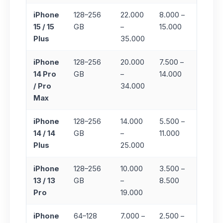
iPhone
128–256
22.000
8.000 –
+%15
15 / 15
GB
–
15.000
(50+
Plus
35.000
adet)
iPhone
128–256
20.000
7.500 –
+%15
14 Pro
GB
–
14.000
(50+
/ Pro
34.000
adet)
Max
iPhone
128–256
14.000
5.500 –
+%10
14 / 14
GB
–
11.000
(25+
Plus
25.000
adet)
iPhone
128–256
10.000
3.500 –
+%10
13 / 13
GB
–
8.500
(25+
Pro
19.000
adet)
iPhone
64–128
7.000 –
2.500 –
+%10