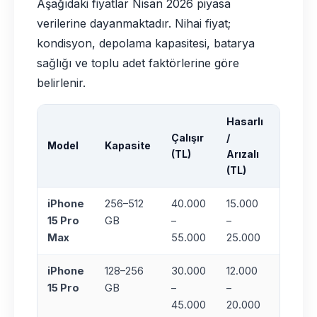
Aşağıdaki fiyatlar Nisan 2026 piyasa
verilerine dayanmaktadır. Nihai fiyat;
kondisyon, depolama kapasitesi, batarya
sağlığı ve toplu adet faktörlerine göre
belirlenir.
Hasarlı
Çalışır
/
Toplu
Model
Kapasite
(TL)
Arızalı
Bonus
(TL)
iPhone
256–512
40.000
15.000
+%20
15 Pro
GB
–
–
(100+
Max
55.000
25.000
adet)
iPhone
128–256
30.000
12.000
+%20
15 Pro
GB
–
–
(100+
45.000
20.000
adet)