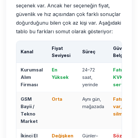
seçenek var. Ancak her seçeneğin fiyat,
güvenlik ve hız açısından çok farklı sonuçlar
doğurduğunu bilen çok az kişi var. Aşağıdaki
tablo bu farkları somut olarak gösteriyor:
Fiyat
Güvenlik /
Kanal
Süreç
Seviyesi
Belge
Kurumsal
En
24–72
Fatura +
Alım
Yüksek
saat,
KVKK
Firması
yerinde
sertifikası
GSM
Orta
Aynı gün,
Fatura
Bayii /
mağazada
var, veri
Tekno
silme yok
Market
İkinci El
Değişken
Günler–
Sözlü,