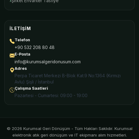
Şirket Envanter Tasfiye
İLETIŞIM
Telefon
+90 532 208 80 48
E-Posta
info@kurumsalgeridonusum.com
Adres
Perpa Ticaret Merkezi B-Blok Kat:9 No:1364 (Kırmızı
Avlu) Şişli / İstanbul
Çalışma Saatleri
Pazartesi - Cumartesi: 09:00 - 19:00
© 2026 Kurumsal Geri Dönüşüm - Tüm Hakları Saklıdır. Kurumsal
elektronik atık geri dönüşüm ve IT ekipmanı alım hizmetleri.