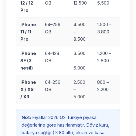
12 / 12
GB
12.500
5.500
(25+
Pro
adet)
iPhone
64–256
4.500
1.500 –
+%10
11 / 11
GB
–
3.800
(25+
Pro
8.500
adet)
iPhone
64–128
3.500
1.200 –
+%10
SE (3.
GB
–
2.800
(25+
nesil)
6.000
adet)
iPhone
64–256
2.500
800 –
+%10
X / XS
GB
–
2.200
(25+
/ XR
5.000
adet)
Not:
Fiyatlar 2026 Q2 Türkiye piyasa
değerlerine göre hazırlanmıştır. Döviz kuru,
batarya sağlığı (%80 altı), ekran ve kasa