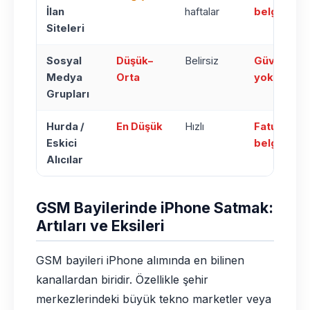
İlan
haftalar
belge yok
Siteleri
Sosyal
Düşük–
Belirsiz
Güvence
Medya
Orta
yok
Grupları
Hurda /
En Düşük
Hızlı
Fatura /
Eskici
belge yok
Alıcılar
GSM Bayilerinde iPhone Satmak:
Artıları ve Eksileri
GSM bayileri iPhone alımında en bilinen
kanallardan biridir. Özellikle şehir
merkezlerindeki büyük tekno marketler veya